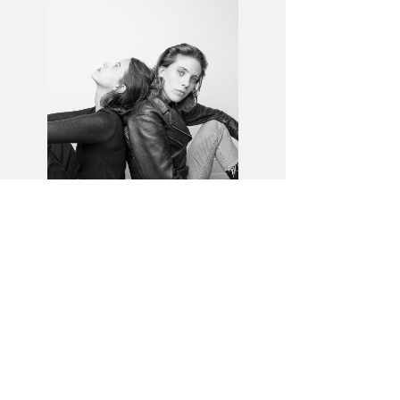
0176 63733887
mail@romandachsel.com
Koppel 66, Hamburg
I
nstagram